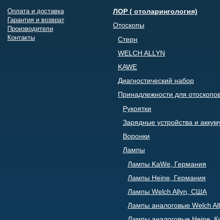
Оплата и доставка
ЛОР ( отоларингология)
Гарантия и возврат
Отоскопы
Производители
Контакты
Стерн
WELCH ALLYN
KAWE
Диагностический набор
Принадлежности для отоскопо
Рукоятки
Зарядные устройства и акку
Воронки
Лампы
Лампы KaWe, Германия
Лампы Heine, Германия
Лампы Welch Allyn, США
Лампы аналоговые Welch All
Лампы аналоговые Heine, К