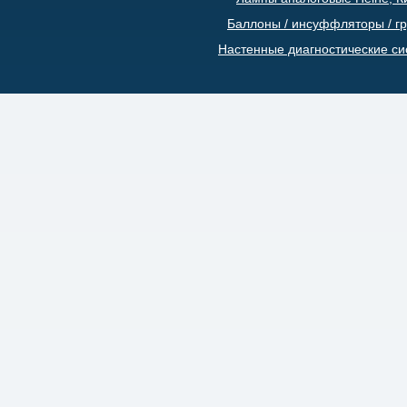
Баллоны / инсуффляторы / г
Настенные диагностические с