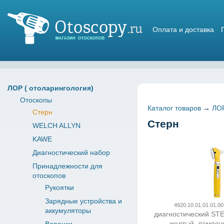
Оплата и доставка
Магазин отоскопов
ЛОР ( отоларингология)
Отоскопы
Каталог товаров
→
ЛОР
Стерн
Стерн
WELCH ALLYN
KAWE
Диагностический набор
Принадлежности для
отоскопов
Рукоятки
Зарядные устройства и
4920.10.01.01.01.00
аккумуляторы
диагностический STE
желтый, лампоч