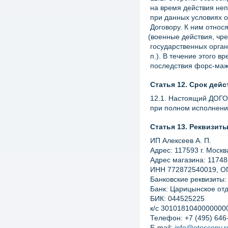
на время действия не
при данных условиях 
Договору. К ним относ
(
военные действия, чре
государственных орга
п.). В течение этого
последствия форс-маж
Статья 12. Срок дей
12.1. Настоящий ДОГО
при полном исполнен
Статья 13. Реквизит
ИП Алексеев А. П.
Адрес: 117593 г. Москва
Адрес магазина: 117485
ИНН 772872540019, О
Банковские реквизиты
Банк: Царицынское от
БИК: 044525225
к/с 3010181040000000
Телефон: +7
(495
) 646
E-mail:
info@otoscopy.r