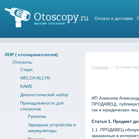
Оплата и доставка
Магазин отоскопов
ЛОР ( отоларингология)
Отоскопы
Главная
→
Условия пр
Стерн
WELCH ALLYN
KAWE
Диагностический набор
ИП Алексеев Александ
Принадлежности для
ПРОДАВЕЦ), публикует
отоскопов
так и юридических лиц
Рукоятки
Статья 1. Предмет д
Зарядные устройства и
1.1. ПРОДАВЕЦ обязуе
аккумуляторы
заказанные в интернет