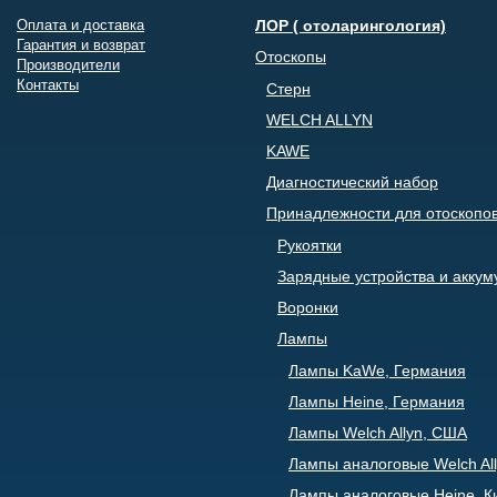
Оплата и доставка
ЛОР ( отоларингология)
Гарантия и возврат
Отоскопы
Производители
Контакты
Стерн
WELCH ALLYN
KAWE
Диагностический набор
Принадлежности для отоскопо
Рукоятки
Зарядные устройства и акку
Воронки
Лампы
Лампы KaWe, Германия
Лампы Heine, Германия
Лампы Welch Allyn, США
Лампы аналоговые Welch All
Лампы аналоговые Heine, К