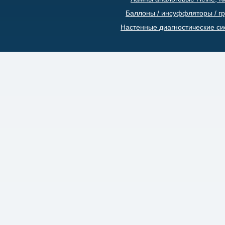
Баллоны / инсуффляторы / г
Настенные диагностические с