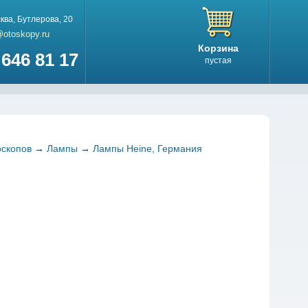
ква
,
Бутлерова, 20
@otoskopy.ru
Корзина
646 81 17
пустая
оскопов
→
Лампы
→
Лампы Heine, Германия