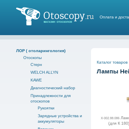
Оплата и доста
Магазин отоскопов
ЛОР ( отоларингология)
Отоскопы
Каталог товаров
Стерн
Лампы Hei
WELCH ALLYN
KAWE
Диагностический набор
Принадлежности для
отоскопов
Рукоятки
Зарядные устройства и
Ламп
Х-002.88.086
аккумуляторы
(для К 180