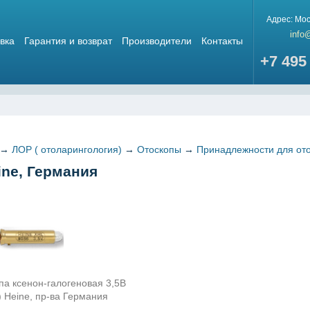
Адрес:
Мос
info
вка
Гарантия и возврат
Производители
Контакты
+7 495
→
ЛОР ( отоларингология)
→
Отоскопы
→
Принадлежности для от
ne, Германия
а ксенон-галогеновая 3,5В
) Heine, пр-ва Германия