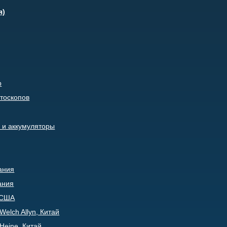
я)
р
тоскопов
 и аккумуляторы
ания
ания
, США
elch Allyn, Китай
Heine, Китай