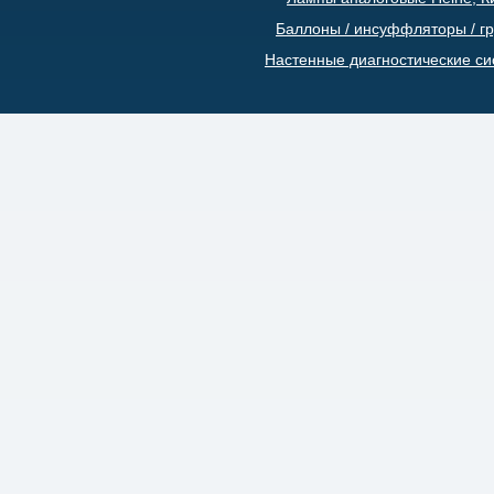
Баллоны / инсуффляторы / г
Настенные диагностические с