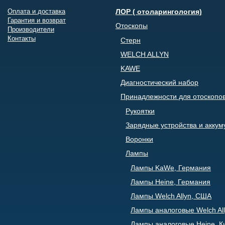
Оплата и доставка
ЛОР ( отоларингология)
Гарантия и возврат
Отоскопы
Производители
Контакты
Стерн
WELCH ALLYN
KAWE
Диагностический набор
Принадлежности для отоскопо
Рукоятки
Зарядные устройства и акку
Воронки
Лампы
Лампы KaWe, Германия
Лампы Heine, Германия
Лампы Welch Allyn, США
Лампы аналоговые Welch All
Лампы аналоговые Heine, К