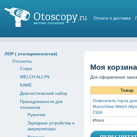
Оплата и доставка
Магазин отоскопов
ЛОР ( отоларингология)
Отоскопы
Моя корзина
Стерн
WELCH ALLYN
Для оформления заказ
KAWE
Товар
Диагностический набор
Осветитель горла для
Принадлежности для
MacroView Welch Allyn
отоскопов
США
Рукоятки
Итого:
Зарядные устройства и
аккумуляторы