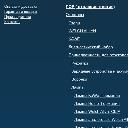
Оплата и доставка
ЛОР ( отоларингология)
Гарантия и возврат
Отоскопы
Производители
Контакты
Стерн
WELCH ALLYN
KAWE
Диагностический набор
Принадлежности для отоскопо
Рукоятки
Зарядные устройства и акку
Воронки
Лампы
Лампы KaWe, Германия
Лампы Heine, Германия
Лампы Welch Allyn, США
Лампы аналоговые Welch All
Лампы аналоговые Heine, К