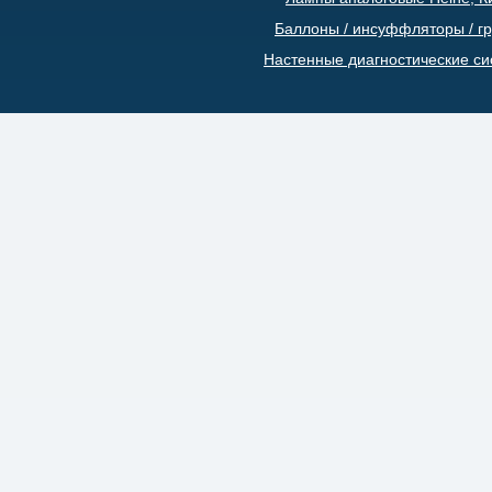
Баллоны / инсуффляторы / г
Настенные диагностические с