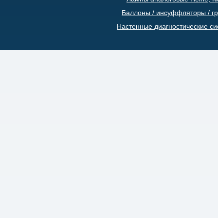
Баллоны / инсуффляторы / г
Настенные диагностические с