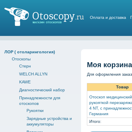
Оплата и доставка
Магазин отоскопов
ЛОР ( отоларингология)
Отоскопы
Моя корзина
Стерн
WELCH ALLYN
Для оформления заказ
KAWE
Товар
Диагностический набор
Отоскоп медицинский
Принадлежности для
рукояткой перезаряж
отоскопов
4 NT, c принадлежнос
Рукоятки
Германия
Зарядные устройства и
Итого:
аккумуляторы