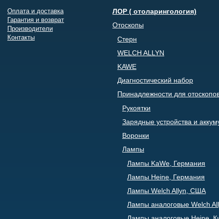
Оплата и доставка
ЛОР ( отоларингология)
Гарантия и возврат
Отоскопы
Производители
Контакты
Стерн
WELCH ALLYN
KAWE
Диагностический набор
Принадлежности для отоскопо
Рукоятки
Зарядные устройства и акку
Воронки
Лампы
Лампы KaWe, Германия
Лампы Heine, Германия
Лампы Welch Allyn, США
Лампы аналоговые Welch All
Лампы аналоговые Heine, К