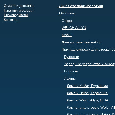
Оплата и доставка
ЛОР ( отоларингология)
Гарантия и возврат
Отоскопы
Производители
Контакты
Стерн
WELCH ALLYN
KAWE
Диагностический набор
Принадлежности для отоскопо
Рукоятки
Зарядные устройства и акку
Воронки
Лампы
Лампы KaWe, Германия
Лампы Heine, Германия
Лампы Welch Allyn, США
Лампы аналоговые Welch All
Лампы аналоговые Heine, К