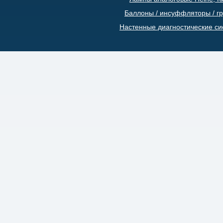
Баллоны / инсуффляторы / г
Настенные диагностические с