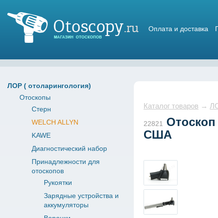
Оплата и доставка
Магазин отоскопов
ЛОР ( отоларингология)
Отоскопы
Каталог товаров
→
ЛО
Стерн
Отоскоп 
WELCH ALLYN
22821
США
KAWE
Диагностический набор
Принадлежности для
отоскопов
Рукоятки
Зарядные устройства и
аккумуляторы