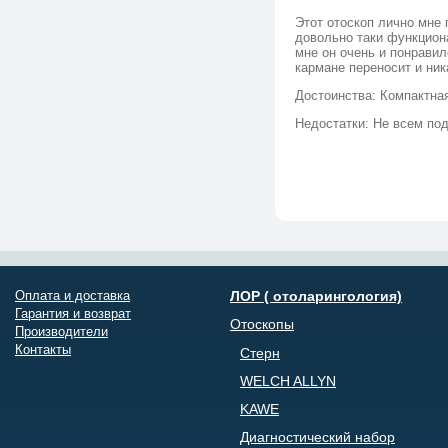
Этот отоскоп лично мне 
довольно таки функцион
мне он очень и понравилс
кармане переносит и ник
Достоинства: Компактна
Недостатки: Не всем по
Оплата и доставка
ЛОР ( отоларингология)
Гарантия и возврат
Отоскопы
Производители
Контакты
Стерн
WELCH ALLYN
KAWE
Диагностический набор