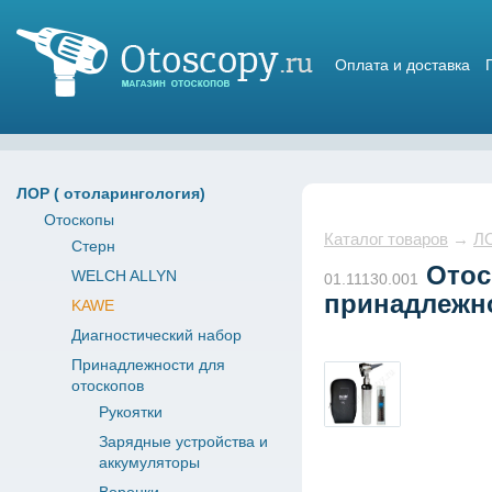
Оплата и доставка
Магазин отоскопов
ЛОР ( отоларингология)
Отоскопы
Каталог товаров
→
ЛО
Стерн
Отоск
WELCH ALLYN
01.11130.001
принадлежно
KAWE
Диагностический набор
Принадлежности для
отоскопов
Рукоятки
Зарядные устройства и
аккумуляторы