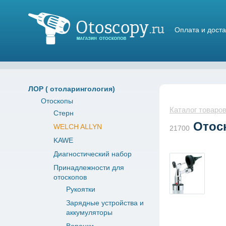
Оплата и доста
Магазин отоскопов
ЛОР ( отоларингология)
Отоскопы
Каталог товаро
Стерн
Отоск
WELCH ALLYN
21700
KAWE
Диагностический набор
Принадлежности для
отоскопов
Рукоятки
Зарядные устройства и
аккумуляторы