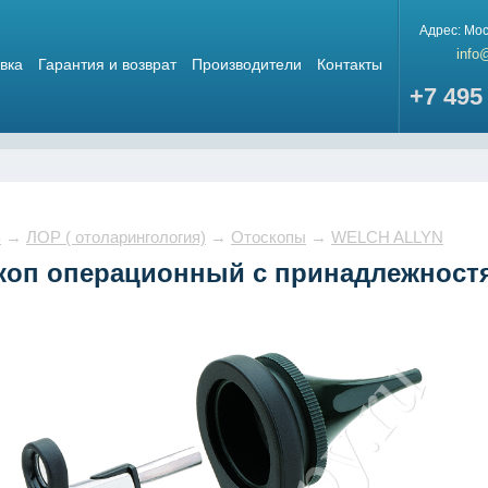
Адрес:
Мос
info
вка
Гарантия и возврат
Производители
Контакты
+7 495
в
→
ЛОР ( отоларингология)
→
Отоскопы
→
WELCH ALLYN
оп операционный с принадлежностя