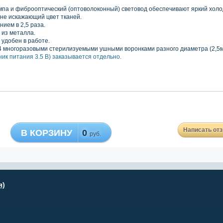
мпа и фиброоптический
(
оптоволоконный) световод обеспечивают яркий хол
 не искажающий цвет тканей.
нием в 2,5 раза.
 из металла.
 удобен в работе.
4 многоразовыми стерилизуемыми ушными воронками разного диаметра
(2
,5
ник питания 3.5 В) заказывается отдельно.
Написать от
В КОРЗИНУ
0
руб.
я)