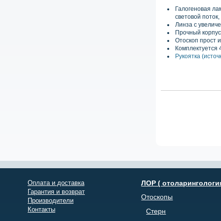
Галогеновая ла
световой поток,
Линза с увеличе
Прочный корпус
Отоскоп прост и
Комплектуется 
Рукоятка
(
источ
Оплата и доставка
ЛОР ( отоларингологи
Гарантия и возврат
Отоскопы
Производители
Контакты
Стерн