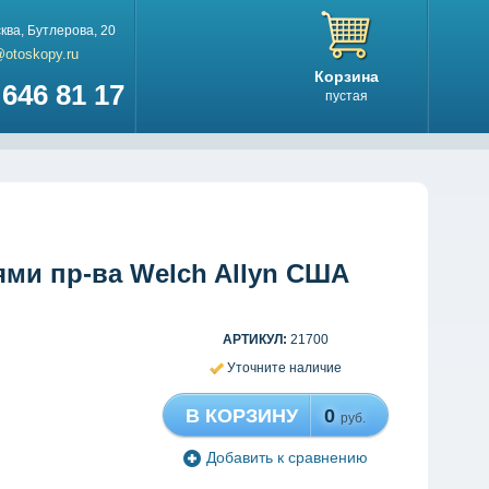
ква
,
Бутлерова, 20
@otoskopy.ru
Корзина
646 81 17
пустая
ми пр-ва Welch Allyn США
АРТИКУЛ:
21700
Уточните наличие
В КОРЗИНУ
0
руб.
Добавить к сравнению