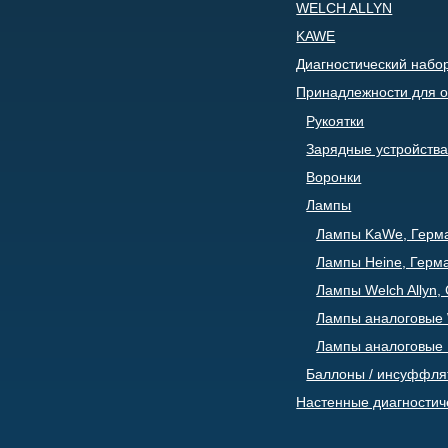
WELCH ALLYN
KAWE
Диагностический набо
Принадлежности для о
Рукоятки
Зарядные устройства
Воронки
Лампы
Лампы KaWe, Герм
Лампы Heine, Герм
Лампы Welch Allyn
Лампы аналоговые W
Лампы аналоговые 
Баллоны / инсуффля
Настенные диагностич