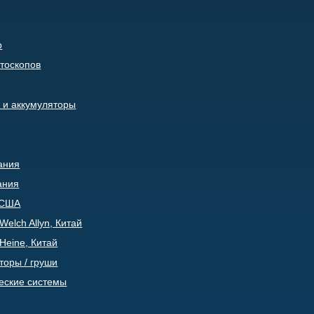
р
тоскопов
 и аккумуляторы
ания
ания
, США
elch Allyn, Китай
Heine, Китай
торы / груши
еские системы