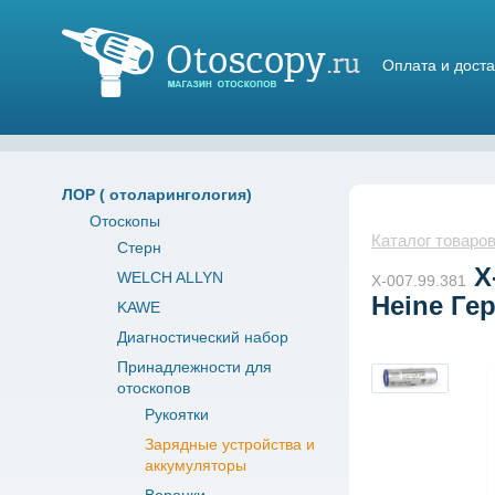
Оплата и доста
Магазин отоскопов
ЛОР ( отоларингология)
Отоскопы
Каталог товаро
Стерн
X
WELCH ALLYN
X-007.99.381
Heine Ге
KAWE
Диагностический набор
Принадлежности для
отоскопов
Рукоятки
Зарядные устройства и
аккумуляторы