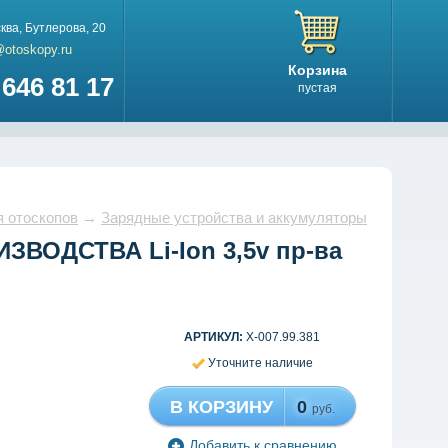
ква
,
Бутлерова, 20
@otoskopy.ru
Корзина
646 81 17
пустая
 отоскопов
→
Зарядные устройства и аккумуляторы
ЗВОДСТВА Li-Ion 3,5v пр-ва
АРТИКУЛ:
X-007.99.381
Уточните наличие
В КОРЗИНУ
0
руб.
Добавить к сравнению