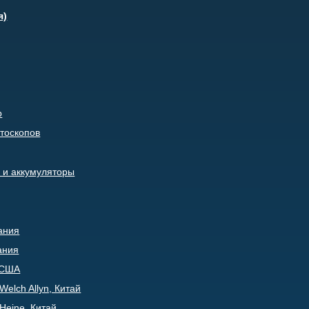
я)
р
тоскопов
 и аккумуляторы
ания
ания
, США
elch Allyn, Китай
Heine, Китай