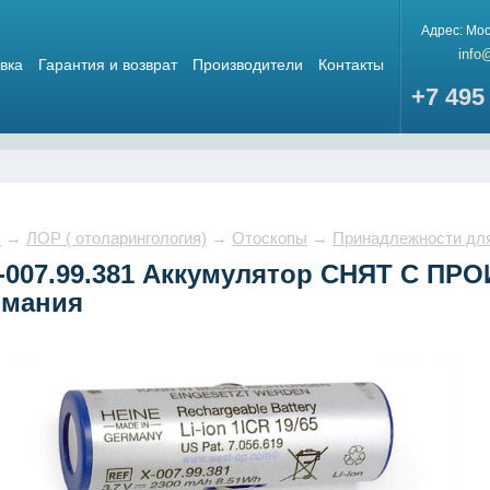
Адрес:
Мос
info
вка
Гарантия и возврат
Производители
Контакты
+7 495
в
→
ЛОР ( отоларингология)
→
Отоскопы
→
Принадлежности для
-007.99.381 Аккумулятор СНЯТ С ПРОИ
рмания