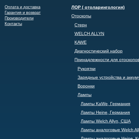
Оплата и доставка
ЛОР ( отоларингология)
Гарантия и возврат
Отоскопы
Производители
Контакты
Стерн
WELCH ALLYN
KAWE
Диагностический набор
Принадлежности для отоскопо
Рукоятки
Зарядные устройства и акку
Воронки
Лампы
Лампы KaWe, Германия
Лампы Heine, Германия
Лампы Welch Allyn, США
Лампы аналоговые Welch All
Лампы аналоговые Heine, К