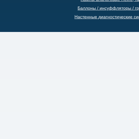
Баллоны / инсуффляторы / г
Настенные диагностические с