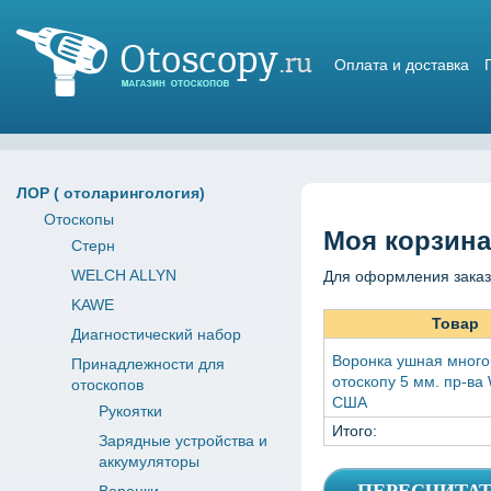
Оплата и доставка
Магазин отоскопов
ЛОР ( отоларингология)
Отоскопы
Моя корзина
Стерн
WELCH ALLYN
Для оформления заказ
KAWE
Товар
Диагностический набор
Воронка ушная много
Принадлежности для
отоскопу 5 мм. пр-ва 
отоскопов
США
Рукоятки
Итого:
Зарядные устройства и
аккумуляторы