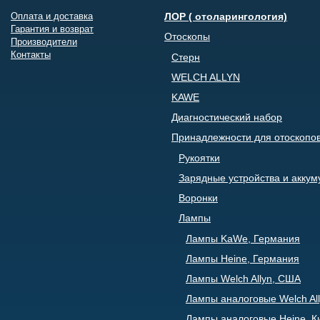
Оплата и доставка
ЛОР ( отоларингология)
Гарантия и возврат
Отоскопы
Производители
Контакты
Стерн
WELCH ALLYN
KAWE
Диагностический набор
Принадлежности для отоскопо
Рукоятки
Зарядные устройства и акку
Воронки
Лампы
Лампы KaWe, Германия
Лампы Heine, Германия
Лампы Welch Allyn, США
Лампы аналоговые Welch All
Лампы аналоговые Heine, К