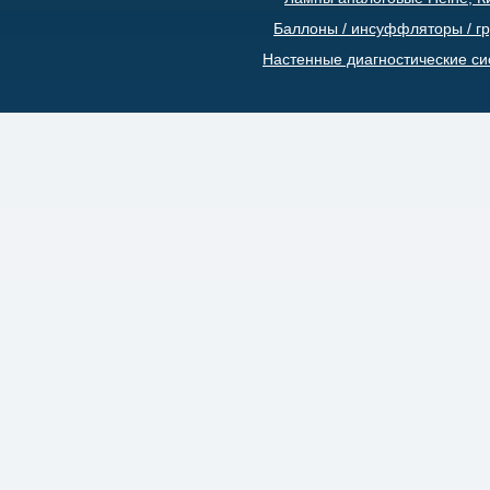
Баллоны / инсуффляторы / г
Настенные диагностические с