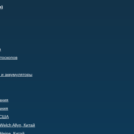
я)
р
тоскопов
 и аккумуляторы
ания
ания
, США
elch Allyn, Китай
Heine, Китай