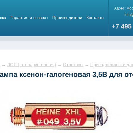
Адрес:
Мос
info
вка
Гарантия и возврат
Производители
Контакты
+7 495
в
→
ЛОР ( отоларингология)
→
Отоскопы
→
Принадлежности для
ампа ксенон-галогеновая 3,5В для от