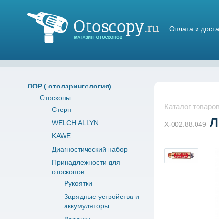
Оплата и доста
Магазин отоскопов
ЛОР ( отоларингология)
Отоскопы
Каталог товаро
Стерн
Л
WELCH ALLYN
X-002.88.049
KAWE
Диагностический набор
Принадлежности для
отоскопов
Рукоятки
Зарядные устройства и
аккумуляторы