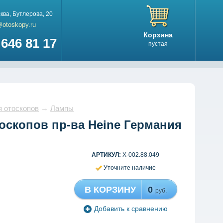
ква
,
Бутлерова, 20
@otoskopy.ru
Корзина
646 81 17
пустая
 отоскопов
→
Лампы
оскопов пр-ва Heine Германия
АРТИКУЛ:
X-002.88.049
Уточните наличие
В КОРЗИНУ
0
руб.
Добавить к сравнению