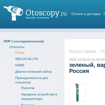
Оплата и доставка
Магазин отоскопов
ЛОР ( отоларингология)
Отоскопы
Каталог товаров
→
ЛО
Стерн
WELCH ALLYN
4920.10.02.01.01.00.04
зеленый, ва
KAWE
Россия
Диагностический набор
Принадлежности для
отоскопов
Рукоятки
Зарядные устройства и
аккумуляторы