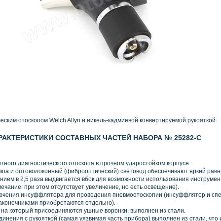
еским отоскопом Welch Allyn и никель-кадмиевой конвертируемой рукояткой.
АКТЕРИСТИКИ СОСТАВНЫХ ЧАСТЕЙ НАБОРА № 25282-С
тного диагностического отоскопа в прочном ударостойком корпусе.
мпа и оптоволоконный
(
фиброоптический) световод обеспечивают яркий равн
ением в 2,5 раза выдвигается вбок для возможности использования инструмен
ечание: при этом отсутствует увеличение, но есть освещение).
ючения инсуффлятора для проведения пневмоотоскопии
(
инсуффлятор и сп
аконечниками приобретаются отдельно).
, на который присоединяются ушные воронки, выполнен из стали.
динения с рукояткой
(
самая уязвимая часть прибора) выполнен из стали, что 