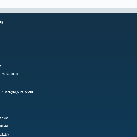
я)
р
тоскопов
 и аккумуляторы
ания
ания
, США