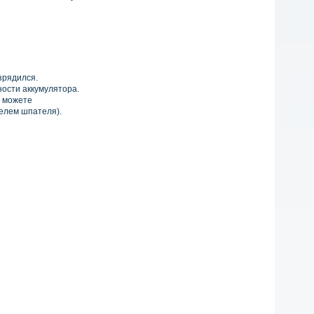
зрядился.
ости аккумулятора.
 можете
телем шпателя).