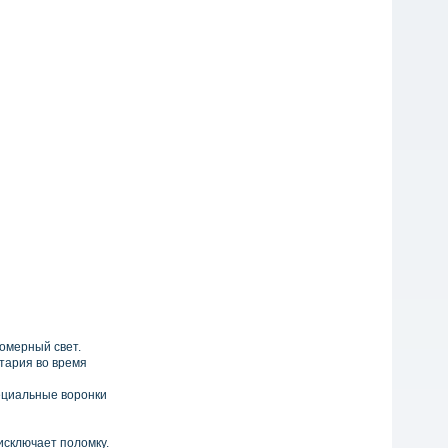
омерный свет.
тария во время
ециальные воронки
исключает поломку.