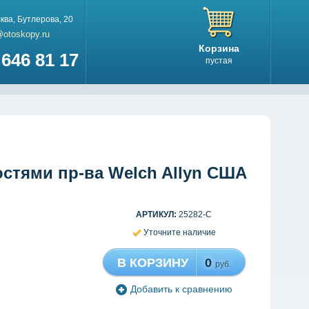
ква
,
Бутлерова, 20
@otoskopy.ru
Корзина
646 81 17
пустая
стями пр-ва Welch Allyn США
АРТИКУЛ:
25282-C
Уточните наличие
В КОРЗИНУ
0
руб.
Добавить к сравнению