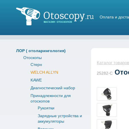
Оплата и доста
Магазин отоскопов
ЛОР ( отоларингология)
Отоскопы
Каталог товаро
Стерн
Отос
WELCH ALLYN
25282-C
KAWE
Диагностический набор
Принадлежности для
отоскопов
Рукоятки
Зарядные устройства и
аккумуляторы