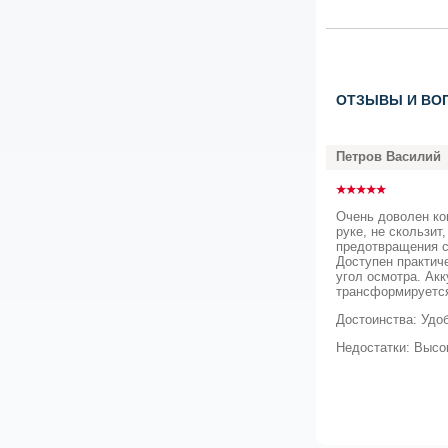
ОТЗЫВЫ И ВО
Петров Василий
Очень доволен ко
руке, не скользит
предотвращения с
Доступен практич
угол осмотра. Ак
трансформируется
Достоинства: Удо
Недостатки: Высо