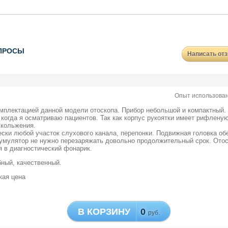
ПРОСЫ
Написать от
Опыт использован
мплектацией данной модели отоскопа. Прибор небольшой и компактный.
, когда я осматриваю пациентов. Так как корпус рукоятки имеет рифлену
кольжения.
ески любой участок слухового канала, перепонки. Подвижная головка о
кумулятор не нужно перезаряжать довольно продолжительный срок. Ото
 в диагностический фонарик.
бный, качественный.
кая цена
В КОРЗИНУ
0
руб.