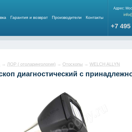
Адрес:
Мос
info
вка
Гарантия и возврат
Производители
Контакты
+7 495
в
→
ЛОР ( отоларингология)
→
Отоскопы
→
WELCH ALLYN
коп диагностический с принадлежно