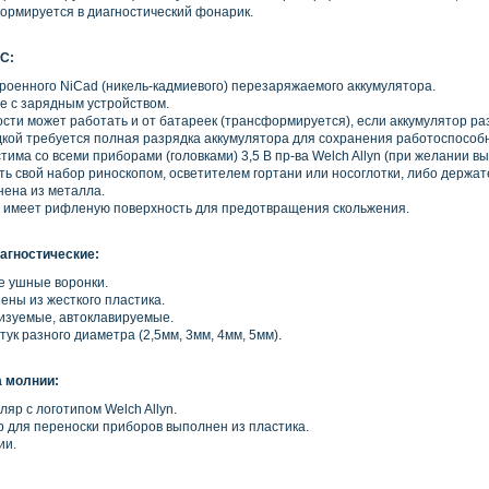
ормируется в диагностический фонарик.
С:
троенного NiCad
(
никель-кадмиевого) перезаряжаемого аккумулятора.
е с зарядным устройством.
сти может работать и от батареек
(
трансформируется), если аккумулятор ра
кой требуется полная разрядка аккумулятора для сохранения работоспособн
стима со всеми приборами
(
головками) 3,5 В пр-ва Welch Allyn
(
при желании вы
ть свой набор риноскопом, осветителем гортани или носоглотки, либо держа
нена из металла.
и имеет рифленую поверхность для предотвращения скольжения.
агностические:
е ушные воронки.
ены из жесткого пластика.
изуемые, автоклавируемые.
тук разного диаметра
(2
,5мм, 3мм, 4мм, 5мм).
а молнии:
яр с логотипом Welch Allyn.
 для переноски приборов выполнен из пластика.
ии.