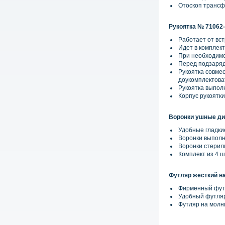
Отоскоп трансф
Рукоятка № 71062-
Работает от вс
Идет в комплект
При необходимо
Перед подзаряд
Рукоятка совме
доукомплектова
Рукоятка выпол
Корпус рукоятк
Воронки ушные ди
Удобные гладки
Воронки выполн
Воронки стерил
Комплект из 4 ш
Футляр жесткий н
Фирменный футл
Удобный футляр
Футляр на молн