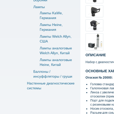
Воронки
Лампы
Лампы KaWe,
Германия
Лампы Heine,
Германия
Лампы Welch Allyn,
США
Лампы аналоговые
Welch Allyn, Китай
ОПИСАНИЕ
Лампы аналоговые
Набор с диагностич
Heine, Китай
ОСНОВНЫЕ ХАР
Баллоны /
инсуффляторы / груши
Отоскоп № 20000:
Настенные диагностические
Головка стандар
системы
Галогеновая ла
Линза с увелич
отоскопии
(
прим
Порт для подкл
с резиновыми н
Носик отоскопа
Разъем для сое