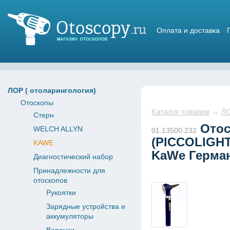
Оплата и доставка
Магазин отоскопов
ЛОР ( отоларингология)
Отоскопы
Каталог товаров
→
ЛО
Стерн
Отос
WELCH ALLYN
01.13500.232
(PICCOLIGHT
KAWE
KaWe Герма
Диагностический набор
Принадлежности для
отоскопов
Рукоятки
Зарядные устройства и
аккумуляторы