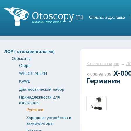
Оплата и доставка
Магазин отоскопов
ЛОР ( отоларингология)
Отоскопы
Каталог товаров
→
ЛО
Стерн
X-000
WELCH ALLYN
X-000.99.309
Германия
KAWE
Диагностический набор
Принадлежности для
отоскопов
Рукоятки
Зарядные устройства и
аккумуляторы